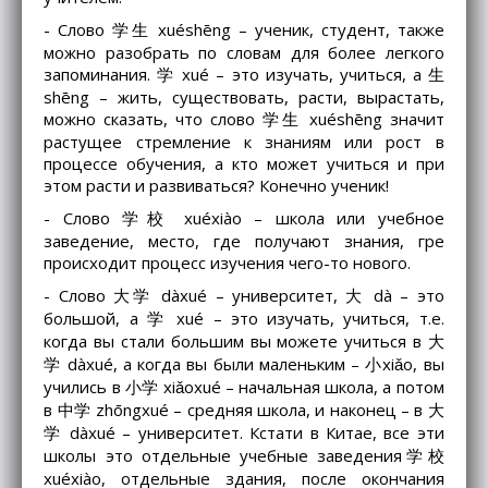
- Слово 学生 xuéshēng – ученик, студент, также
можно разобрать по словам для более легкого
запоминания. 学 xué – это изучать, учиться, а 生
shēng – жить, существовать, расти, вырастать,
можно сказать, что слово 学生 xuéshēng значит
растущее стремление к знаниям или рост в
процессе обучения, а кто может учиться и при
этом расти и развиваться? Конечно ученик!
- Слово 学校 xuéxiào – школа или учебное
заведение, место, где получают знания, гре
происходит процесс изучения чего-то нового.
- Слово 大学 dàxué – университет, 大 dà – это
большой, а 学 xué – это изучать, учиться, т.е.
когда вы стали большим вы можете учиться в 大
学 dàxué, а когда вы были маленьким – 小xiǎo, вы
учились в 小学 xiǎoxué – начальная школа, а потом
в 中学 zhōngxué – средняя школа, и наконец – в 大
学 dàxué – университет. Кстати в Китае, все эти
школы это отдельные учебные заведения学校
xuéxiào, отдельные здания, после окончания