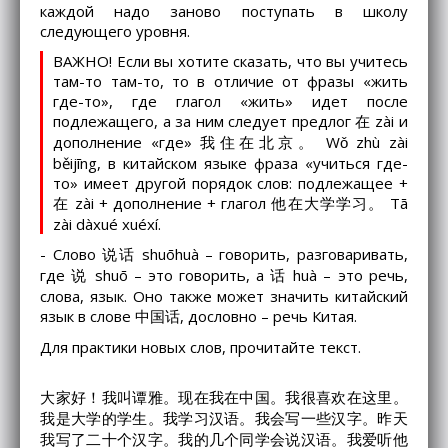
каждой надо заново поступать в школу
следующего уровня.
ВАЖНО! Если вы хотите сказать, что вы учитесь
там-то там-то, то в отличие от фразы «жить
где-то», где глагол «жить» идет после
подлежащего, а за ним следует предлог 在 zài и
дополнение «где» 我住在北京。 Wǒ zhù zài
běijīng, в китайском языке фраза «учиться где-
то» имеет другой порядок слов: подлежащее +
在 zài + дополнение + глагол 他在大学学习。 Tā
zài dàxué xuéxí.
- Слово 说话 shuōhuà – говорить, разговаривать,
где 说 shuō – это говорить, а 话 huà – это речь,
слова, язык. Оно также может значить китайский
язык в слове 中国话, дословно – речь Китая.
Для практики новых слов, прочитайте текст.
大家好！我叫谭雅。现在我在中国。我很喜欢在这里。
我是大学的学生。我学习汉语。我会写一些汉字。昨天
我写了二十个汉字。我的几个同学会说汉语。我爱听他