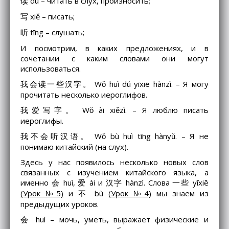
读 dú – читать в слух, произносить;
写 xiě – писать;
听 tīng – слушать;
И посмотрим, в каких предложениях, и в
сочетании с каким словами они могут
использоваться.
我会读一些汉字。 Wǒ huì dú yīxiē hànzì. – Я могу
прочитать несколько иероглифов.
我爱写字。 Wǒ ài xiězì. – Я люблю писать
иероглифы.
我不会听汉语。 Wǒ bù huì tīng hànyǔ. – Я не
понимаю китайский (на слух).
Здесь у нас появилось несколько новых слов
связанных с изучением китайского языка, а
именно 会 huì, 爱 ài и 汉字 hànzì. Слова 一些 yīxiē
(Урок №5)
и 不 bù
(Урок №4)
мы знаем из
предыдущих уроков.
会 huì – мочь, уметь, выражает физические и