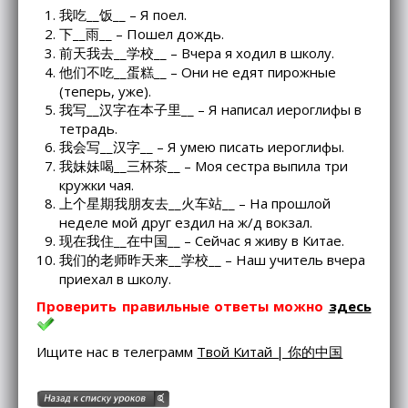
我吃__饭__ – Я поел.
下__雨__ – Пошел дождь.
前天我去__学校__ – Вчера я ходил в школу.
他们不吃__蛋糕__ – Они не едят пирожные
(теперь, уже).
我写__汉字在本子里__ – Я написал иероглифы в
тетрадь.
我会写__汉字__ – Я умею писать иероглифы.
我妹妹喝__三杯茶__ – Моя сестра выпила три
кружки чая.
上个星期我朋友去__火车站__ – На прошлой
неделе мой друг ездил на ж/д вокзал.
现在我住__在中国__ – Сейчас я живу в Китае.
我们的老师昨天来__学校__ – Наш учитель вчера
приехал в школу.
Проверить правильные ответы можно
здесь
Ищите нас в телеграмм
Твой Китай | 你的中国