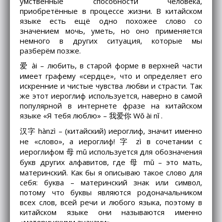
умственные способности человека,
приобретённые в процессе жизни. В китайском
языке есть ещё одно похожее слово со
значением мочь, уметь, но оно применяется
немного в других ситуация, которые мы
разберём позже.
爱 ài – любить, в старой форме в верхней части
имеет графему «сердце», что и определяет его
искренние и чистые чувства любви и страсти. Так
же этот иероглиф используется, наверно в самой
популярной в интернете фразе на китайском
языке «Я тебя люблю» – 我爱你 Wǒ ài nǐ .
汉字 hànzì – (китайский) иероглиф, значит именно
не «слово», а иероглиф! 字 zì в сочетании с
иероглифом 母 mǔ используется для обозначения
букв других алфавитов, где 母 mǔ – это мать,
материнский. Как бы я описываю такое слово для
себя: буква – материнский знак или символ,
потому что буквы являются родоначальником
всех слов, всей речи и любого языка, поэтому в
китайском языке они называются именно