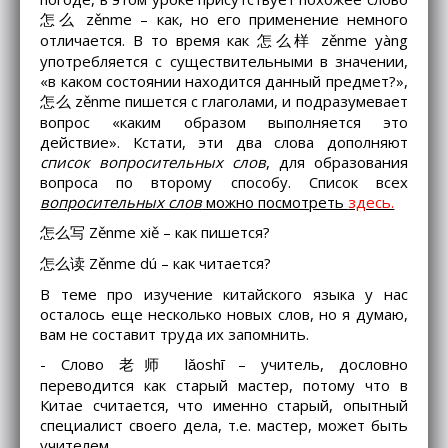
怎么 zěnme – как, но его применение немного
отличается. В то время как 怎么样 zěnme yàng
употребляется с существительными в значении,
«в каком состоянии находится данный предмет?»,
怎么 zěnme пишется с глаголами, и подразумевает
вопрос «каким образом выполняется это
действие». Кстати, эти два слова дополняют
список вопросительных слов
, для образования
вопроса по второму способу. Список всех
вопросительных слов
можно посмотреть
здесь.
怎么写 Zěnme xiě – как пишется?
怎么读 Zěnme dú – как читается?
В теме про изучение китайского языка у нас
осталось еще несколько новых слов, но я думаю,
вам не составит труда их запомнить.
- Слово 老师 lǎoshī – учитель, дословно
переводится как старый мастер, потому что в
Китае считается, что именно старый, опытный
специалист своего дела, т.е. мастер, может быть
учителем.