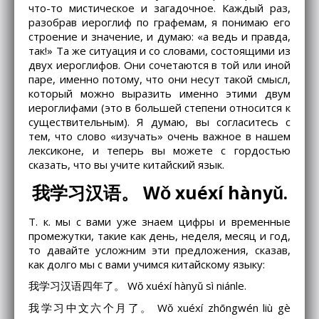
что-то мистическое и загадочное. Каждый раз,
разобрав иероглиф по графемам, я понимаю его
строение и значение, и думаю: «а ведь и правда,
так!» Та же ситуация и со словами, состоящими из
двух иероглифов. Они сочетаются в той или иной
паре, именно потому, что они несут такой смысл,
который можно выразить именно этими двум
иероглифами (это в большей степени относится к
существительным). Я думаю, вы согласитесь с
тем, что слово «изучать» очень важное в нашем
лексиконе, и теперь вы можете с гордостью
сказать, что вы учите китайский язык.
我学习汉语。 Wǒ xuéxí hànyǔ.
Т. к. мы с вами уже знаем цифры и временные
промежутки, такие как день, неделя, месяц и год,
то давайте усложним эти предложения, сказав,
как долго мы с вами учимся китайскому языку:
我学习汉语四年了。 Wǒ xuéxí hànyǔ sì niánle.
我学习中文六个月了。 Wǒ xuéxí zhōngwén liù gè