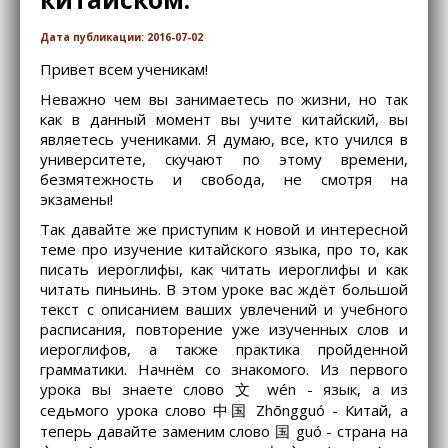
Дата публикации: 2016-07-02
Привет всем ученикам!
Неважно чем вы занимаетесь по жизни, но так
как в данный момент вы учите китайский, вы
являетесь учениками. Я думаю, все, кто учился в
университете, скучают по этому времени,
безмятежность и свобода, не смотря на
экзамены!
Так давайте же приступим к новой и интересной
теме про изучение китайского языка, про то, как
писать иероглифы, как читать иероглифы и как
читать пиньинь. В этом уроке вас ждёт большой
текст с описанием ваших увлечений и учебного
расписания, повторение уже изученных слов и
иероглифов, а также практика пройденной
грамматики. Начнём со знакомого. Из первого
урока вы знаете слово 文 wén - язык, а из
седьмого урока слово 中国 Zhōngguó - Китай, а
теперь давайте заменим слово 国 guó - страна на