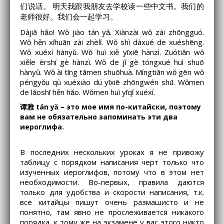
们说话。 明天我跟我朋友去学校读一些中文书。我们的
老师很好。我们会一起学习。
Dàjiā hǎo! Wǒ jiào tán yǎ. Xiànzài wǒ zài zhōngguó.
Wǒ hěn xǐhuān zài zhèlǐ. Wǒ shì dàxué de xuéshēng.
Wǒ xuéxí hànyǔ. Wǒ huì xiě yīxiē hànzì. Zuótiān wǒ
xiěle èrshí gè hànzì. Wǒ de jǐ gè tóngxué huì shuō
hànyǔ. Wǒ ài tīng tāmen shuōhuà. Míngtiān wǒ gēn wǒ
péngyǒu qù xuéxiào dú yīxiē zhōngwén shū. Wǒmen
de lǎoshī hěn hǎo. Wǒmen huì yīqǐ xuéxí.
谭雅 tán yǎ – это мое имя по-китайски, поэтому
вам не обязательно запоминать эти два
иероглифа.
В последних нескольких уроках я не привожу
таблицу с порядком написания черт только что
изученных иероглифов, потому что в этом нет
необходимости. Во-первых, правила даются
только для удобства и скорости написания, т.к.
все китайцы пишут очень размашисто и не
понятно, там явно не прослеживается никакого
порядка, к тому же на экзамене у вас этого никто