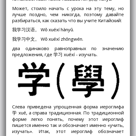
Может, стоило начать с урока на эту тему, но
лучше поздно, чем никогда, поэтому давайте
разбираться, как сказать что вы учите Китайский:
我学习汉语。 Wǒ xuéxí hànyǔ.
我学习中文。 Wǒ xuéxí zhōngwén.
два одинаково равноправных по значению
предложения, где 学习 xuéxí - изучать.
Слева приведена упрощенная форма иероглифа
学 xué, а справа традиционная. По традиционной
форме легко понять, почему этот иероглиф
пишется именно так и обозначает именно «учить,
изучать». Итак, этот иероглиф обозначает