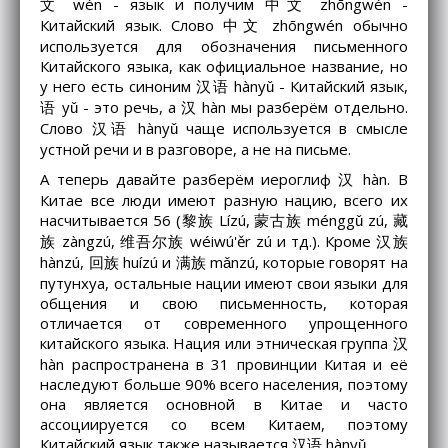
文 wén - язык и получим 中文 zhōngwén -
Китайский язык. Слово 中文 zhōngwén обычно
используется для обозначения письменного
Китайского языка, как официальное название, но
у него есть синоним 汉语 hànyǔ - Китайский язык,
语 yǔ - это речь, а 汉 hàn мы разберём отдельно.
Слово 汉语 hànyǔ чаще используется в смысле
устной речи и в разговоре, а не на письме.
А теперь давайте разберём иероглиф 汉 hàn. В
Китае все люди имеют разную нацию, всего их
насчитывается 56 (黎族 Lízú, 蒙古族 ménggǔ zú, 藏
族 zàngzú, 维吾尔族 wéiwú'ěr zú и тд.). Кроме 汉族
hànzú, 回族 huízú и 满族 mǎnzú, которые говорят на
путунхуа, остальные нации имеют свои языки для
общения и свою письменность, которая
отличается от современного упрощенного
китайского языка. Нация или этническая группа 汉
hàn распространена в 31 провинции Китая и её
наследуют больше 90% всего населения, поэтому
она является основной в Китае и часто
ассоциируется со всем Китаем, поэтому
Китайский язык также называется 汉语 hànyǔ.