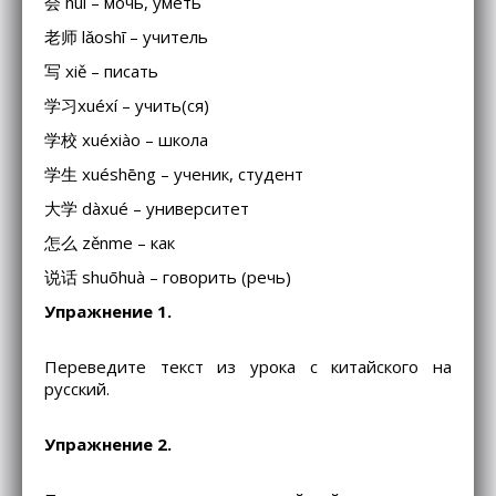
会 huì – мочь, уметь
老师 lǎoshī – учитель
写 xiě – писать
学习xuéxí – учить(ся)
学校 xuéxiào – школа
学生 xuéshēng – ученик, студент
大学 dàxué – университет
怎么 zěnme – как
说话 shuōhuà – говорить (речь)
Упражнение 1.
Переведите текст из урока с китайского на
русский.
Упражнение 2.