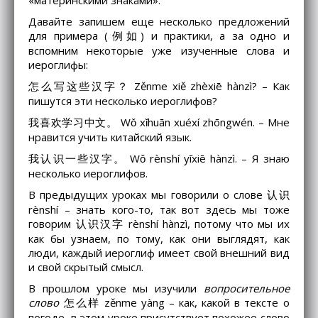
«материнскими знаками».
Давайте запишем еще несколько предложений
для примера (例如) и практики, а за одно и
вспомним некоторые уже изученные слова и
иероглифы:
怎么写这些汉字？ Zěnme xiě zhèxiē hànzì? – Как
пишутся эти несколько иероглифов?
我喜欢学习中文。 Wǒ xǐhuān xuéxí zhōngwén. – Мне
нравится учить китайский язык.
我认识一些汉字。 Wǒ rènshí yīxiē hànzì. – Я знаю
несколько иероглифов.
В предыдущих уроках мы говорили о слове 认识
rènshí – знать кого-то, так вот здесь мы тоже
говорим 认识汉字 rènshí hànzì, потому что мы их
как бы узнаем, по тому, как они выглядят, как
люди, каждый иероглиф имеет свой внешний вид
и свой скрытый смысл.
В прошлом уроке мы изучили
вопросительное
слово
怎么样 zěnme yàng – как, какой в тексте о
погоде, в этом уроке присутствует похожее слово