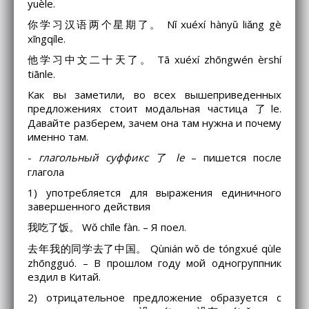
yuèle.
你学习汉语两个星期了。 Nǐ xuéxí hànyǔ liǎng gè
xīngqíle.
他学习中文二十天了。 Tā xuéxí zhōngwén èrshí
tiānle.
Как вы заметили, во всех вышеприведенных
предложениях стоит модальная частица 了le.
Давайте разберем, зачем она там нужна и почему
именно там.
-
глагольный суффикс 了 le
– пишется после
глагола
1) употребляется для выражения единичного
завершенного действия
我吃了饭。 Wǒ chīle fàn. – Я поел.
去年我的同学去了中国。 Qùnián wǒ de tóngxué qùle
zhōngguó. – В прошлом году мой одногруппник
ездил в Китай.
2) отрицательное предложение образуется с