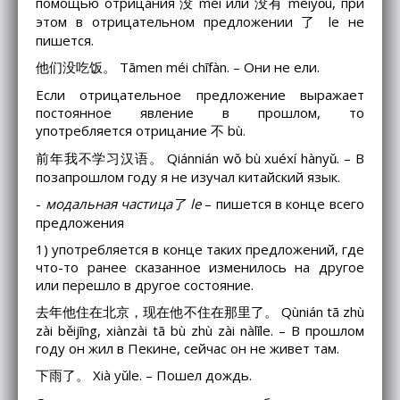
помощью отрицания 没 méi или 没有 méiyǒu, при
этом в отрицательном предложении 了 le не
пишется.
他们没吃饭。 Tāmen méi chīfàn. – Они не ели.
Если отрицательное предложение выражает
постоянное явление в прошлом, то
употребляется отрицание 不 bù.
前年我不学习汉语。 Qiánnián wǒ bù xuéxí hànyǔ. – В
позапрошлом году я не изучал китайский язык.
-
модальная частица了 le
– пишется в конце всего
предложения
1) употребляется в конце таких предложений, где
что-то ранее сказанное изменилось на другое
или перешло в другое состояние.
去年他住在北京，现在他不住在那里了。 Qùnián tā zhù
zài běijīng, xiànzài tā bù zhù zài nàlǐle. – В прошлом
году он жил в Пекине, сейчас он не живет там.
下雨了。 Xià yǔle. – Пошел дождь.