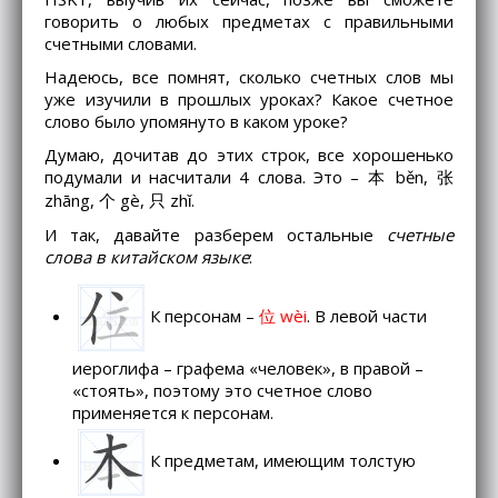
говорить о любых предметах с правильными
счетными словами.
Надеюсь, все помнят, сколько счетных слов мы
уже изучили в прошлых уроках? Какое счетное
слово было упомянуто в каком уроке?
Думаю, дочитав до этих строк, все хорошенько
подумали и насчитали 4 слова. Это – 本 běn, 张
zhāng, 个 gè, 只 zhǐ.
И так, давайте разберем остальные
счетные
слова в китайском языке
:
К персонам –
位 wèi
. В левой части
иероглифа – графема «человек», в правой –
«стоять», поэтому это счетное слово
применяется к персонам.
К предметам, имеющим толстую