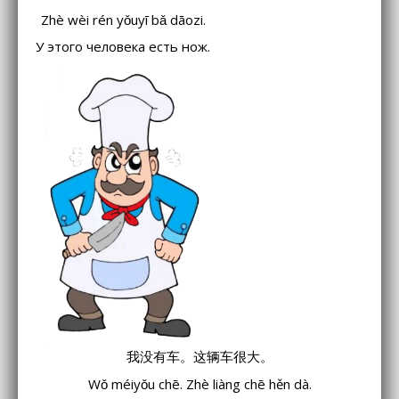
Zhè wèi rén yǒuyī bǎ dāozi.
У этого человека есть нож.
我没有车。这辆车很大。
Wǒ méiyǒu chē. Zhè liàng chē hěn dà.