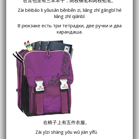
在背包里有三本本子，两枝钢笔和两枝铅笔。
Zài bèibāo li yǒusān běnběn zi, liǎng zhī gāngbǐ hé
liǎng zhī qiānbǐ.
В рюкзаке есть три тетрадки, две ручки и два
карандаша.
在椅子上有五件衣服。
Zài yǐzi shàng yǒu wǔ jiàn yīfú.