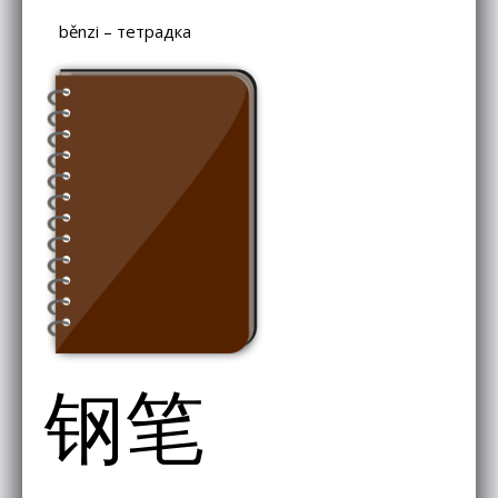
běnzi – тетрадка
钢笔