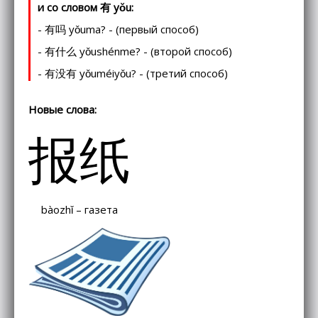
и со словом 有 yǒu:
- 有吗 yǒuma? - (первый способ)
- 有什么 yǒushénme? - (второй способ)
- 有没有 yǒuméiyǒu? - (третий способ)
Новые слова:
报纸
bàozhǐ – газета