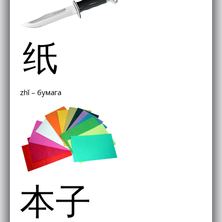
纸
zhǐ – бумага
本子