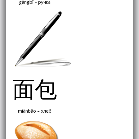
gāngbǐ – ручка
面包
miànbāo – хлеб