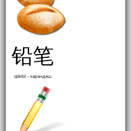
铅笔
qiānbǐ – карандаш