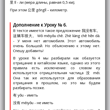
里 lǐ - ли (мера длины, равная 0,5 км);
При этом 公里 gōnglǐ – километр.
Дополнение к Уроку № 6.
В тектсе имеется такое предложение 我没有车。
这辆车很大。 Wǒ méiyǒu chē. Zhè liàng chē hěn dà.
- У меня нет автомобиля. Этот автомобиль
очень большой. Но объяснению к этому нет.
Спешу добавить!
В уроке №4 мы разбирали как обазуется
отрицание в китайском языке, однако из этого
правила есть исключение: со словом еу
используется отрицательная частица 没 méi.
Она так же используется для образования
отрицания в прошлом, но это мы будем
разбирать позже.
有 yǒu - иметь
没有 méiyǒu - не иметь