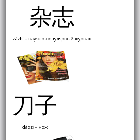
杂志
zázhì – научно-популярный журнал
刀子
dāozi – нож