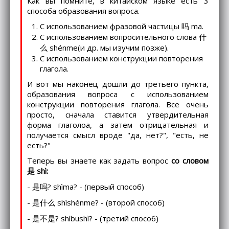
Как вы помните, в китайском языке есть 3
способа образования вопроса.
С использованием фразовой частицы 吗 ma.
С использованием вопросительного слова 什
么 shénme(и др. мы изучим позже).
С использованием конструкции повторения
глагола.
И вот мы наконец дошли до третьего пункта,
образования вопроса с использованием
конструкции повторения глагола. Все очень
просто, сначала ставится утвердительная
форма глаголоа, а затем отрицательная и
получается смысл вроде "да, нет?", "есть, не
есть?"
Теперь вы знаете как задать вопрос
со словом
是 shì:
- 是吗? shìma? - (первый способ)
- 是什么 shìshénme? - (второй способ)
- 是不是? shìbushì? - (третий способ)