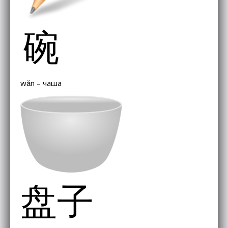
碗
wǎn – чаша
盘子