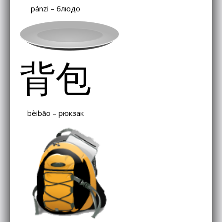
pánzi – блюдо
背包
bèibāo – рюкзак