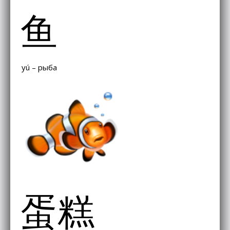
鱼
yú – рыба
蛋糕