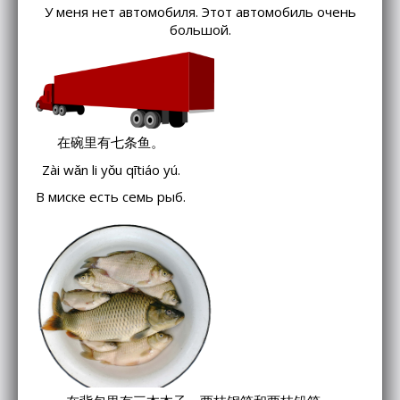
У меня нет автомобиля. Этот автомобиль очень
большой.
在碗里有七条鱼。
Zài wǎn li yǒu qītiáo yú.
В миске есть семь рыб.