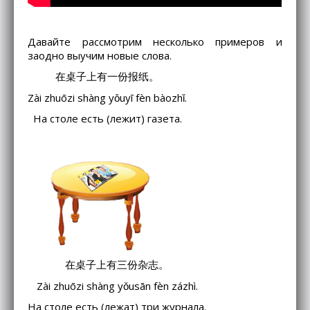
Давайте рассмотрим несколько примеров и
заодно выучим новые слова.
在桌子上有一份报纸。
Zài zhuōzi shàng yǒuyī fèn bàozhǐ.
На столе есть (лежит) газета.
在桌子上有三份杂志。
Zài zhuōzi shàng yǒusān fèn zázhì.
На столе есть (лежат) три журнала.