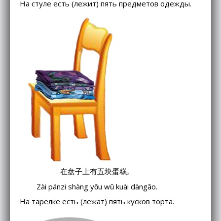
На стуле есть (лежит) пять предметов одежды.
在盘子上有五块蛋糕。
Zài pánzi shàng yǒu wǔ kuài dàngāo.
На тарелке есть (лежат) пять кусков торта.