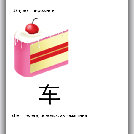
dàngāo – пирожное
车
chē – телега, повозка, автомашина