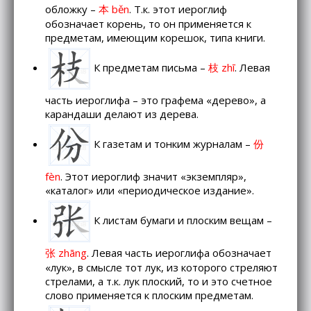
обложку –
本 běn
. Т.к. этот иероглиф
обозначает корень, то он применяется к
предметам, имеющим корешок, типа книги.
К предметам письма –
枝 zhī
. Левая
часть иероглифа – это графема «дерево», а
карандаши делают из дерева.
К газетам и тонким журналам –
份
fèn
. Этот иероглиф значит «экземпляр»,
«каталог» или «периодическое издание».
К листам бумаги и плоским вещам –
张 zhāng
. Левая часть иероглифа обозначает
«лук», в смысле тот лук, из которого стреляют
стрелами, а т.к. лук плоский, то и это счетное
слово применяется к плоским предметам.