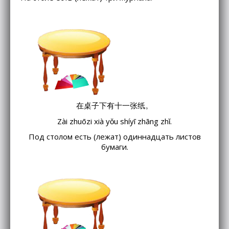
在桌子下有十一张纸。
Zài zhuōzi xià yǒu shíyī zhāng zhǐ.
Под столом есть (лежат) одиннадцать листов
бумаги.