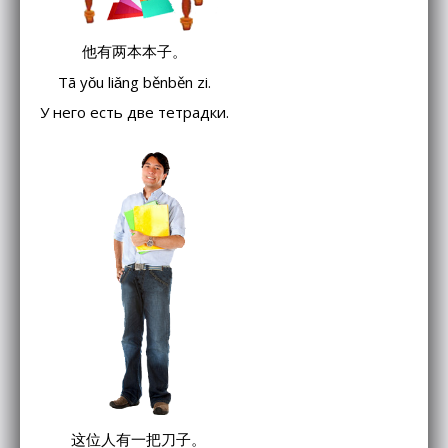
他有两本本子。
Tā yǒu liǎng běnběn zi.
У него есть две тетрадки.
这位人有一把刀子。