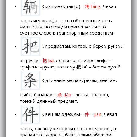
К машинам (авто) –
辆 liàng
. Левая
часть иероглифа – это собственно и есть
«машина», поэтому и применяется это
счетное слово к транспортным средствам.
К предметам, которые берем руками
за ручку -
把 bǎ
. Левая часть иероглифа –
графема «рука», поэтому 把 bǎ – берем рукой.
К длинным вещам, рекам, лентам,
рыбе, бананам –
条 tiáo
- лента, полоска,
тонкий длинный предмет.
К вещам одежды –
件 – jiàn
. Левая
часть, как вы уже помните это «человек», а
правая это «корова, бык», таким образом