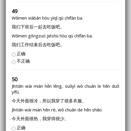
49
Wǒmen xiàbān hòu yìqǐ qù chīfàn ba.
我们下班后一起去吃饭吧。
Wǒmen gōngzuò jiéshù hòu qù chīfàn ba.
我们工作结束后去吃饭吧。
正确
不正确
50
Jīntiān wài miàn hěn lěng, suǒyǐ wǒ chuān le hěn duō
yīfú.
今天外面很冷，所以我穿了很多衣服。
Jīntiān wài miàn hěn rè, wǒ chuān de hěn shǎo.
今天外面很热，我穿得很少。
正确