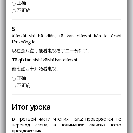
正确
不正确
5
Xiànzài shì bā diǎn, tā kàn diànshì kàn le èrshí
fēnzhōng le.
现在是八点，他看电视看了二十分钟了。
Tā qī diǎn sìshí kāishǐ kàn diànshì.
他七点四十开始看电视。
正确
不正确
Итог урока
В третьей части чтения HSK2 проверяется не
перевод слова, а
понимание смысла всего
предложения
.