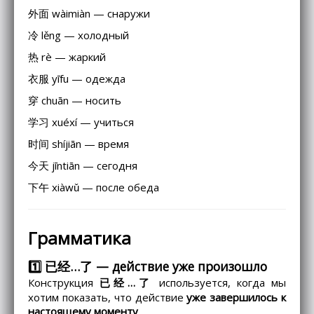
外面 wàimiàn — снаружи
冷 lěng — холодный
热 rè — жаркий
衣服 yīfu — одежда
穿 chuān — носить
学习 xuéxí — учиться
时间 shíjiān — время
今天 jīntiān — сегодня
下午 xiàwǔ — после обеда
Грамматика
1️⃣ 已经…了 — действие уже произошло
Конструкция
已经…了
используется, когда мы
хотим показать, что действие
уже завершилось к
настоящему моменту
.