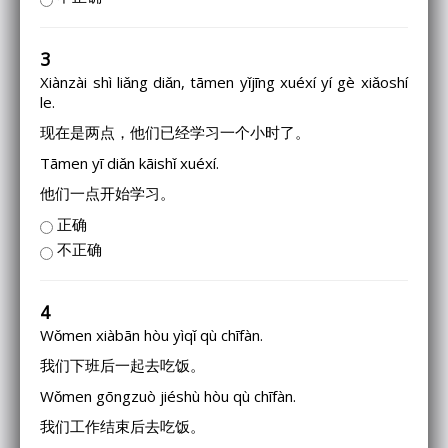
3
Xiànzài shì liǎng diǎn, tāmen yǐjīng xuéxí yí gè xiǎoshí
le.
现在是两点，他们已经学习一个小时了。
Tāmen yī diǎn kāishǐ xuéxí.
他们一点开始学习。
正确
不正确
4
Wǒmen xiàbān hòu yìqǐ qù chīfàn.
我们下班后一起去吃饭。
Wǒmen gōngzuò jiéshù hòu qù chīfàn.
我们工作结束后去吃饭。