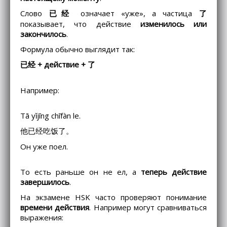
Слово
已经
означает «уже», а частица
了
показывает, что действие
изменилось или
закончилось
.
Формула обычно выглядит так:
已经 + действие + 了
Например:
Tā yǐjīng chīfàn le.
他已经吃饭了。
Он уже поел.
То есть раньше он не ел, а
теперь действие
завершилось
.
На экзамене HSK часто проверяют понимание
времени действия
. Например могут сравниваться
выражения: