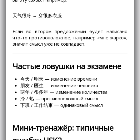
天气很冷 → 穿很多衣服
Если во втором предложении будет написано
что-то противоположное, например «мне жарко»,
значит смысл уже не совпадает.
Частые ловушки на экзамене
今天 / 明天 — изменение времени
朋友 / 医生 — изменение человека
两年 / 很多年 — изменение количества
冷 / 热 — противоположный смысл
下班 / 工作结束 — одинаковый смысл
Мини-тренажёр: типичные