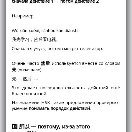
сначала действие 1 → потом действие 2
Например:
Wǒ xiān xuéxí, ránhòu kàn diànshì.
我先学习，然后看电视。
Сначала я учусь, потом смотрю телевизор.
Очень часто
然后
используется вместе со словом
先
(«сначала»):
先……然后……
Это делает последовательность действий ещё
более понятной.
На экзамене HSK такие предложения проверяют
умение
понимать порядок действий
.
3️⃣ 所以 — поэтому, из-за этого