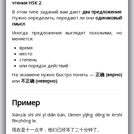
чтения HSK 2
.
В этом типе заданий вам дают
два предложения
.
Нужно определить: передают ли они
одинаковый
смысл
.
Иногда предложения выглядят похожими, но
меняется:
время
место
степень
или порядок действий
На экзамене нужно быстро понять —
正确 (верно)
или
不正确 (неверно)
.
Пример
Xiànzài shì shí yī diǎn bàn, tāmen yǐjīng děng le èrshí
fēnzhōng le.
现在是十一点半，他们已经等了二十分钟了。