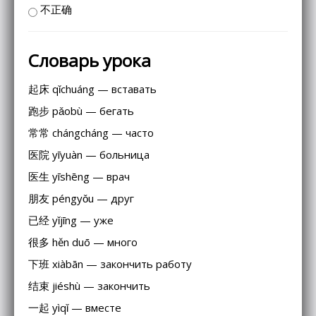
不正确
Словарь урока
起床 qǐchuáng — вставать
跑步 pǎobù — бегать
常常 chángcháng — часто
医院 yīyuàn — больница
医生 yīshēng — врач
朋友 péngyǒu — друг
已经 yǐjīng — уже
很多 hěn duō — много
下班 xiàbān — закончить работу
结束 jiéshù — закончить
一起 yìqǐ — вместе