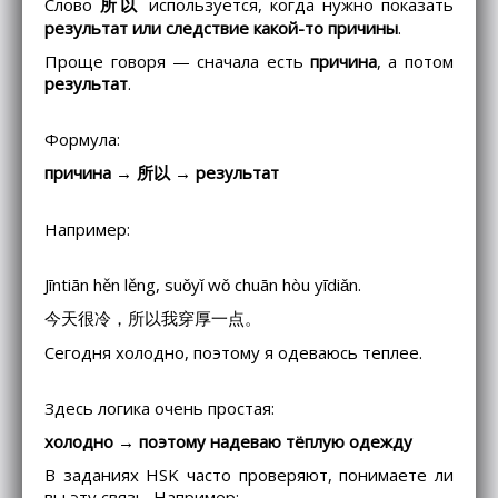
Слово
所以
используется, когда нужно показать
результат или следствие какой-то причины
.
Проще говоря — сначала есть
причина
, а потом
результат
.
Формула:
причина → 所以 → результат
Например:
Jīntiān hěn lěng, suǒyǐ wǒ chuān hòu yīdiǎn.
今天很冷，所以我穿厚一点。
Сегодня холодно, поэтому я одеваюсь теплее.
Здесь логика очень простая:
холодно → поэтому надеваю тёплую одежду
В заданиях HSK часто проверяют, понимаете ли
вы эту связь. Например: