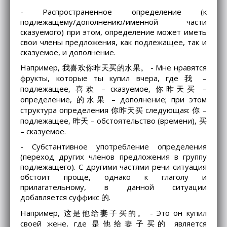
- Распространенное определение (к
подлежащему/дополнению/именной части
сказуемого) при этом, определение может иметь
свои члены предложения, как подлежащее, так и
сказуемое, и дополнение.
Например, 我喜欢你昨天买的水果。 - Мне нравятся
фрукты, которые ты купил вчера, где 我 –
подлежащее, 喜欢 – сказуемое, 你昨天买 –
определение, 的水果 – дополнение; при этом
структура определения 你昨天买 следующая: 你 –
подлежащее, 昨天 – обстоятельство (времени), 买
– сказуемое.
- Субстантивное употребление определения
(переход других членов предложения в группу
подлежащего). С другими частями речи ситуация
обстоит проще, однако к глаголу и
прилагательному, в данной ситуации
добавляется суффикс 的.
Например, 这是他给妻子买的。 - Это он купил
своей жене, где 是他给妻子买的 является