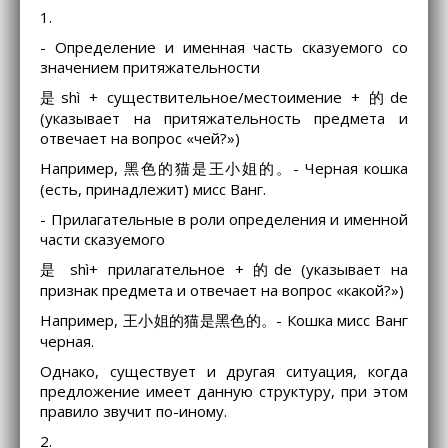
1.
- Определение и именная часть сказуемого со
значением притяжательности
是shì + существительное/местоимение + 的de
(указывает на притяжательность предмета и
отвечает на вопрос «чей?»)
Например, 黑色的猫是王小姐的。- Черная кошка
(есть, принадлежит) мисс Ванг.
- Прилагательные в роли определения и именной
части сказуемого
是 shì+ прилагательное + 的de (указывает на
признак предмета и отвечает на вопрос «какой?»)
Например, 王小姐的猫是黑色的。- Кошка мисс Ванг
черная.
Однако, существует и другая ситуация, когда
предложение имеет данную структуру, при этом
правило звучит по-иному.
2.