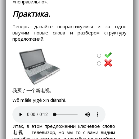
«неправильно».
Практика.
Теперь давайте попрактикуемся и за одно
выучим новые слова и разберем структуру
предложений.
我买了一个新电视。
Wǒ mǎile yīgè xīn diànshì.
Итак, в этом предложении ключевое слово
电视 – телевизор, но мы то с вами видим
ноутбук на картинке, а ноутбук по-китайски