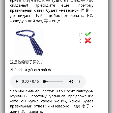
приветствуя вас. А на аудио мы слышим «до
свиданья! Приходите еще», поэтому
правильный ответ будет «неверно». 再见 –
до свиданья, 欢迎 – добро пожаловать, 下次
– следующий раз, 再 – еще.
这是他给妻子买的。
Zhè shì tā gěi qīzi mǎi de.
Что мы видим? Галстук. Кто носит галстуки?
Мужчины, поэтому услышав предложение
«это он купил своей жене», какой будет
правильный ответ? – «Неверно», где 妻子 –
жена, 给 – давать.