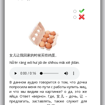
女儿让我回家的时候买些鸡蛋。
Nǚ'ér ràng wǒ huí jiā de shíhou mǎi xiē jīdàn.
В данном аудио говорится о том, что дочка
попросила меня по пути с работы купить яиц,
и что мы видим на картинке? о да, это же
яйца. Ответ «верно». Где, 女儿 – дочь, 让 –
предлагать, заставлять, также служит для