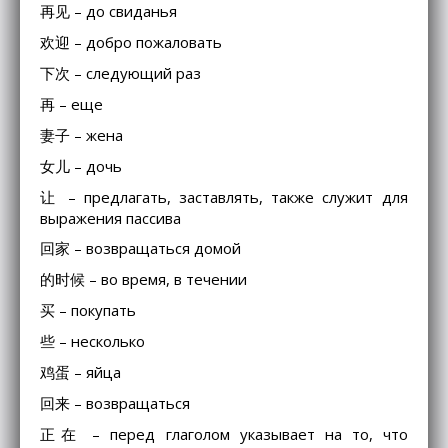
再见 – до свиданья
欢迎 – добро пожаловать
下次 – следующий раз
再 – еще
妻子 – жена
女儿 – дочь
让 – предлагать, заставлять, также служит для
выражения пассива
回家 – возвращаться домой
的时候 – во время, в течении
买 – покупать
些 – несколько
鸡蛋 – яйца
回来 – возвращаться
正在 – перед глаголом указывает на то, что