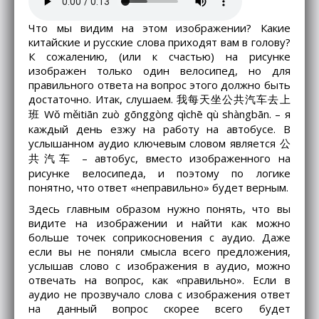
Что мы видим на этом изображении? Какие
китайские и русские слова приходят вам в голову?
К сожалению, (или к счастью) на рисунке
изображен только один велосипед, но для
правильного ответа на вопрос этого должно быть
достаточно. Итак, слушаем. 我每天坐公共汽车去上
班 Wǒ měitiān zuò gōnggòng qìchē qù shàngbān. – я
каждый день езжу на работу на автобусе. В
услышанном аудио ключевым словом является 公
共汽车 – автобус, вместо изображенного на
рисунке велосипеда, и поэтому по логике
понятно, что ответ «неправильно» будет верным.
Здесь главным образом нужно понять, что вы
видите на изображении и найти как можно
больше точек соприкосновения с аудио. Даже
если вы не поняли смысла всего предложения,
услышав слово с изображения в аудио, можно
отвечать на вопрос, как «правильно». Если в
аудио не прозвучало слова с изображения ответ
на данный вопрос скорее всего будет