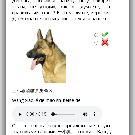
Девочка, обнимая папину ногу говорит:
«Папа, не уходи», как вы думаете, это
правильный ответ? В этом случае, иероглиф
别 обозначает отрицание, «не» или запрет.
王小姐的猫是黑色的。
Wáng xiǎojiě de māo shì hēisè de.
О, это очень легкое предложение с уже
знакомыми словами. 王小姐 – это мисс Ванг, у