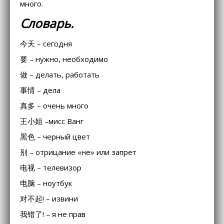
много.
Словарь.
今天 – сегодня
要 – нужно, необходимо
做 – делать, работать
事情 – дела
真多 – очень много
王小姐 –мисс Ванг
黑色 – черный цвет
别 – отрицание «не» или запрет
电视 – телевизор
电脑 – ноутбук
对不起! – извини
我错了! – я не прав