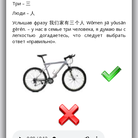
Три – 三
Люди – 人
Услышав фразу 我们家有三个人 Wǒmen jiā yǒusān
gèrén. – у нас в семье три человека, я думаю вы с
легкостью догадаетесь, что следует выбрать
ответ «правильно».