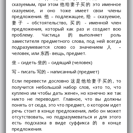
сказуемым, при этом 他给妻子买的 это именное
сказуемое, и оно тоже имеет свои члены
предложения. 他 – подлежащее, 给 – сказуемое,
妻子 – обстоятельство, 买的 - именной член
предложения, который как раз и создает всю
проблему. Частица 的выполняет роль
заместителя предметного слова, под ней всегда
подразумевается слово со значением 人 –
человек, или 东西- вещь, предмет.
坐 – сидеть 坐的 – сидящий (человек)
写 – писать 写的 – написанный (предмет)
Если перевести дословно 这是他给妻子买的, то
получится небольшой набор слов, «это то, что
куплено им чтобы дать жене», но конечно же так
никто не переводит. Главное, что вы должны
понять от сюда, это что предмет, о котором идет
речь стоит в конце предложения, либо он может
отсутствовать, но подразумеваться и для этого
есть подсказка в виде суффикса 的 в конце
предложения.