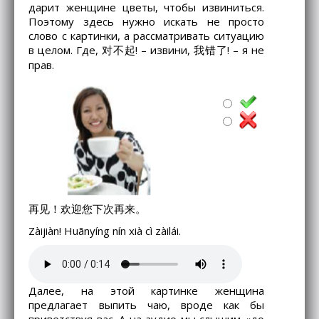
дарит женщине цветы, чтобы извиниться.
Поэтому здесь нужно искать не просто
слово с картинки, а рассматривать ситуацию
в целом. Где, 对不起! – извини, 我错了! – я не
прав.
再见！欢迎您下次再来。
Zàijiàn! Huānyíng nín xià cì zàilái.
Далее, на этой картинке женщина
предлагает выпить чаю, вроде как бы