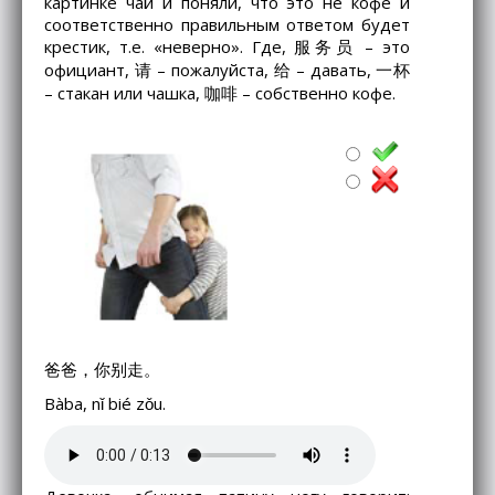
картинке чай и поняли, что это не кофе и
соответственно правильным ответом будет
крестик, т.е. «неверно». Где, 服务员 – это
официант, 请 – пожалуйста, 给 – давать, 一杯
– стакан или чашка, 咖啡 – собственно кофе.
爸爸，你别走。
Bàba, nǐ bié zǒu.