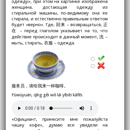
одежду», при этом на картинке изображена
женщина, достающая одежду из
стиральной машины, по-видимому она ее
стирала, и естественно правильным ответом
будет «верно». Где, 回来 – возвращаться, 正
在 – перед глаголом указывает на то, что
действие происходит в данный момент, 洗 –
мыть, стирать, 衣服 – одежда.
服务员，请给我来一杯咖啡。
Fúwùyuán, qǐng gěi wǒ lái yībēi kāfēi.
«Официант, принесите мне пожалуйста
чашку кофе», думаю все увидели на