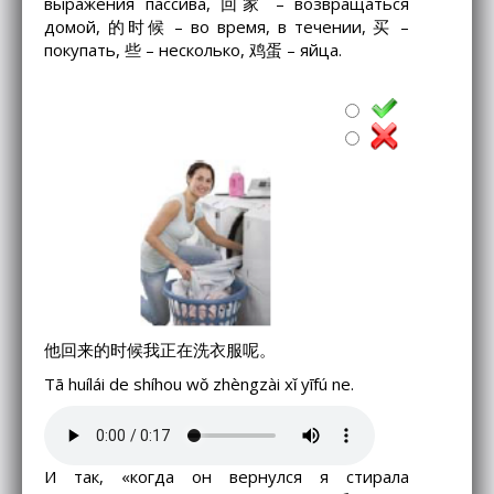
выражения пассива, 回家 – возвращаться
домой, 的时候 – во время, в течении, 买 –
покупать, 些 – несколько, 鸡蛋 – яйца.
他回来的时候我正在洗衣服呢。
Tā huílái de shíhou wǒ zhèngzài xǐ yīfú ne.
И так, «когда он вернулся я стирала