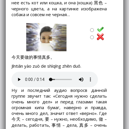
нее есть кот или кошка, и она (кошка) 黑色 –
черного цвета, а на картинке изображена
собака и совсем не черная…
今天要做的事情真多。
Jīntiān yào zuò de shìqíng zhēn duō.
Ну и последний аудио вопросв данной
группе звучит так: «Сегодня нужно сделать
очень много дел» и перед глазами такая
огромная кипа бумаг, наверно и правда,
очень много дел, значит ответ «верно». Где
今天 – сегодня, 要 – нужно, необходимо, 做 –
делать, работать, 事情 – дела, 真多 – очень